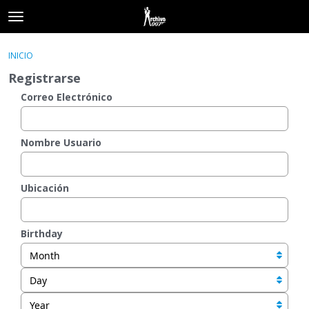
t
o
×
Acceder
·
Registrarse
g
INICIO
Acceder
Registrarse
g
Registrarse
l
e
Correo Electrónico
Categorías
m
e
Hilos
n
Nombre Usuario
u
Actividad
Ubicación
Birthday