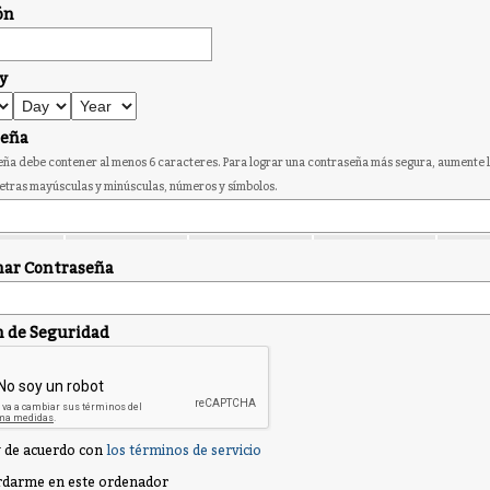
ón
y
seña
ña debe contener al menos 6 caracteres. Para lograr una contraseña más segura, aumente l
etras mayúsculas y minúsculas, números y símbolos.
ar Contraseña
n de Seguridad
 de acuerdo con
los términos de servicio
darme en este ordenador