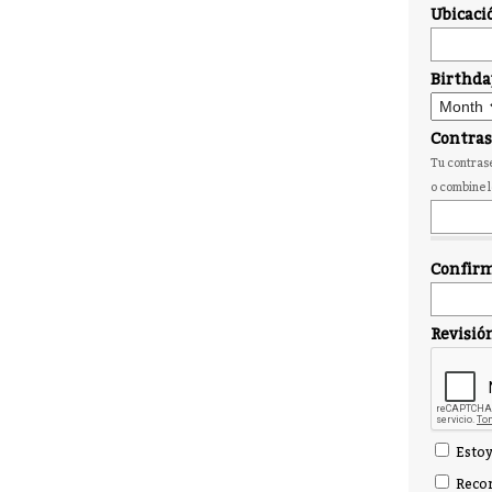
Ubicaci
Birthda
Contra
Tu contrase
o combine l
Confirm
Revisió
Estoy
Recor