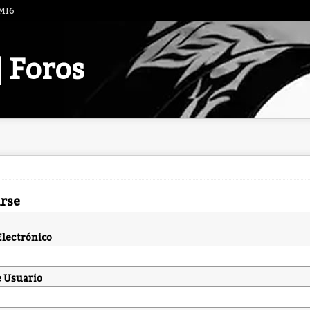
 MI6
| Foros
arse
Electrónico
 Usuario