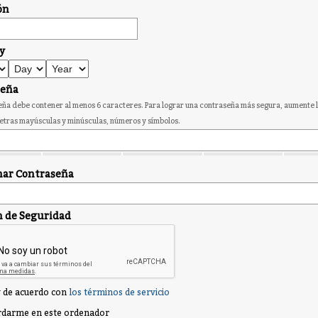
ón
y
seña
ña debe contener al menos 6 caracteres. Para lograr una contraseña más segura, aumente l
etras mayúsculas y minúsculas, números y símbolos.
ar Contraseña
n de Seguridad
 de acuerdo con
los términos de servicio
darme en este ordenador