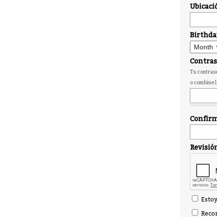
Ubicaci
Birthda
Contra
Tu contrase
o combine l
Confirm
Revisió
Estoy
Recor