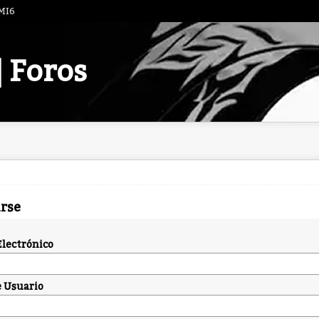
 MI6
| Foros
arse
Electrónico
 Usuario