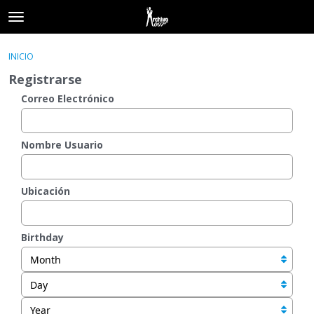
t
o
×
Acceder
·
Registrarse
g
INICIO
Acceder
Registrarse
g
Registrarse
l
e
Correo Electrónico
Categorías
m
e
Hilos
n
Nombre Usuario
u
Actividad
Ubicación
Birthday