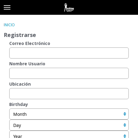
t
o
×
Acceder
·
Registrarse
g
INICIO
Acceder
Registrarse
g
Registrarse
l
e
Correo Electrónico
Categorías
m
e
Hilos
n
Nombre Usuario
u
Actividad
Ubicación
Birthday