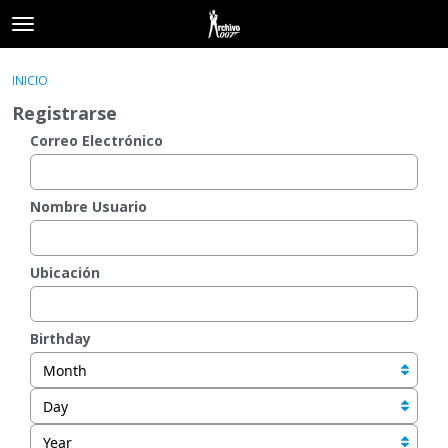
t
o
×
Acceder
·
Registrarse
g
INICIO
Acceder
Registrarse
g
Registrarse
l
e
Correo Electrónico
Categorías
m
e
Hilos
n
Nombre Usuario
u
Actividad
Ubicación
Birthday