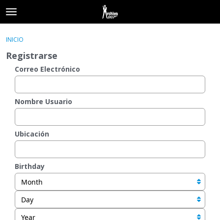
t
o
×
Acceder
·
Registrarse
g
INICIO
Acceder
Registrarse
g
Registrarse
l
e
Correo Electrónico
Categorías
m
e
Hilos
n
Nombre Usuario
u
Actividad
Ubicación
Birthday