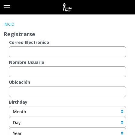
t
o
×
Acceder
·
Registrarse
g
INICIO
Acceder
Registrarse
g
Registrarse
l
e
Correo Electrónico
Categorías
m
e
Hilos
n
Nombre Usuario
u
Actividad
Ubicación
Birthday