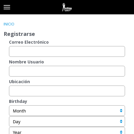
t
o
×
Acceder
·
Registrarse
g
INICIO
Acceder
Registrarse
g
Registrarse
l
e
Correo Electrónico
Categorías
m
e
Hilos
n
Nombre Usuario
u
Actividad
Ubicación
Birthday