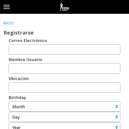
t
o
×
Acceder
·
Registrarse
g
INICIO
Acceder
Registrarse
g
Registrarse
l
e
Correo Electrónico
Categorías
m
e
Hilos
n
Nombre Usuario
u
Actividad
Ubicación
Birthday