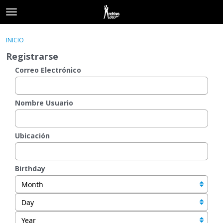
t
o
×
Acceder
·
Registrarse
g
INICIO
Acceder
Registrarse
g
Registrarse
l
e
Correo Electrónico
Categorías
m
e
Hilos
n
Nombre Usuario
u
Actividad
Ubicación
Birthday