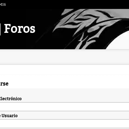
 MI6
| Foros
arse
Electrónico
 Usuario