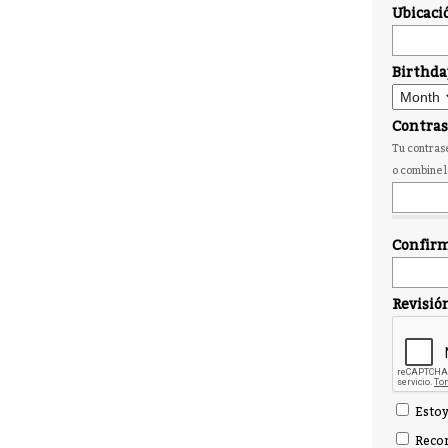
Ubicaci
Birthda
Contra
Tu contrase
o combine l
Confirm
Revisió
Estoy
Recor