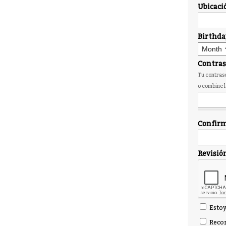
Ubicaci
Birthda
Contra
Tu contrase
o combine l
Confirm
Revisió
Estoy
Recor