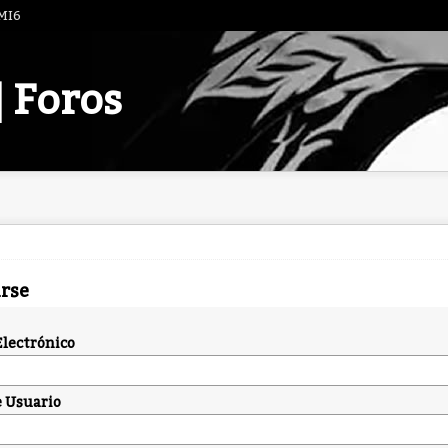
 MI6
| Foros
arse
Electrónico
 Usuario