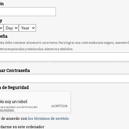
ón
y
seña
ña debe contener al menos 6 caracteres. Para lograr una contraseña más segura, aumente l
etras mayúsculas y minúsculas, números y símbolos.
ar Contraseña
n de Seguridad
 de acuerdo con
los términos de servicio
darme en este ordenador