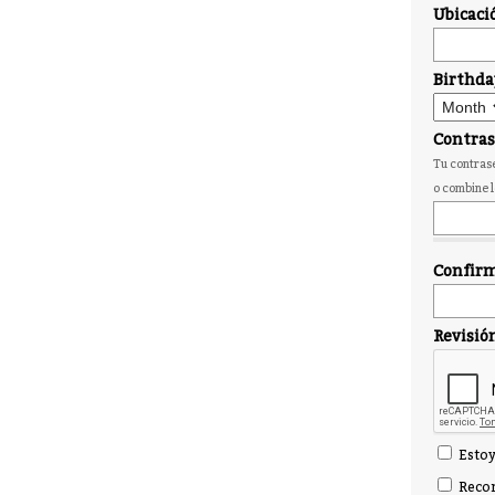
Ubicaci
Birthda
Contra
Tu contrase
o combine l
Confirm
Revisió
Estoy
Recor