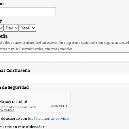
ón
y
seña
ña debe contener al menos 6 caracteres. Para lograr una contraseña más segura, aumente l
etras mayúsculas y minúsculas, números y símbolos.
ar Contraseña
n de Seguridad
 de acuerdo con
los términos de servicio
darme en este ordenador