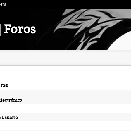
 MI6
| Foros
arse
Electrónico
 Usuario