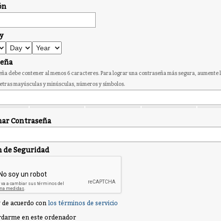
ón
y
seña
ña debe contener al menos 6 caracteres. Para lograr una contraseña más segura, aumente l
etras mayúsculas y minúsculas, números y símbolos.
ar Contraseña
n de Seguridad
 de acuerdo con
los términos de servicio
darme en este ordenador