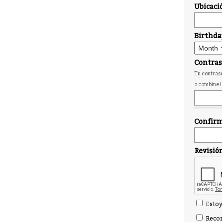
Ubicaci
Birthda
Contra
Tu contrase
o combine l
Confirm
Revisió
Estoy
Recor