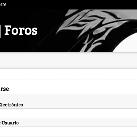
 MI6
| Foros
arse
Electrónico
 Usuario