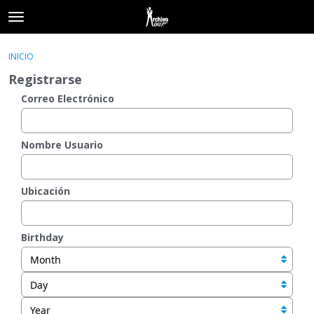
t
o
×
Acceder
·
Registrarse
g
INICIO
Acceder
Registrarse
g
Registrarse
l
e
Correo Electrónico
Categorías
m
e
Hilos
n
Nombre Usuario
u
Actividad
Ubicación
Birthday