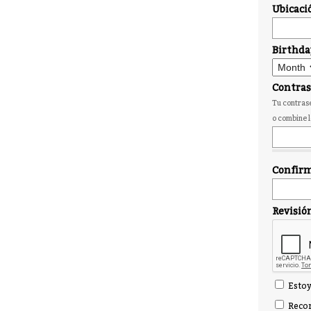
Ubicaci
Birthda
Contra
Tu contrase
o combine l
Confirm
Revisió
Estoy
Recor