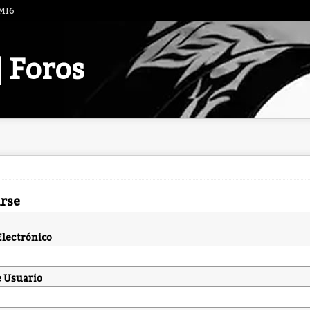
 MI6
| Foros
arse
Electrónico
 Usuario