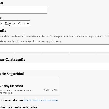
ón
y
seña
ña debe contener al menos 6 caracteres. Para lograr una contraseña más segura, aumente l
etras mayúsculas y minúsculas, números y símbolos.
ar Contraseña
n de Seguridad
 de acuerdo con
los términos de servicio
darme en este ordenador