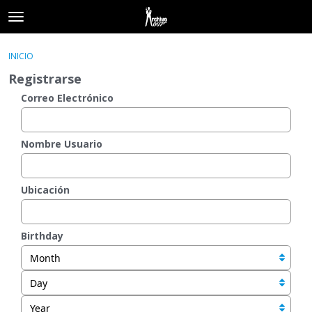
t
o
×
Acceder
·
Registrarse
g
INICIO
Acceder
Registrarse
g
Registrarse
l
e
Correo Electrónico
Categorías
m
e
Hilos
n
Nombre Usuario
u
Actividad
Ubicación
Birthday