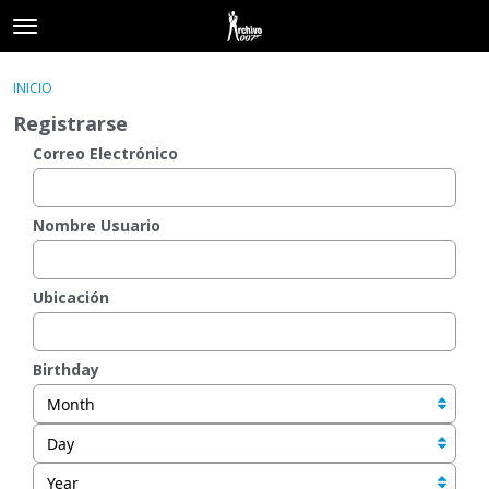
t
o
×
Acceder
·
Registrarse
g
INICIO
Acceder
Registrarse
g
Registrarse
l
e
Correo Electrónico
Categorías
m
e
Hilos
n
Nombre Usuario
u
Actividad
Ubicación
Birthday