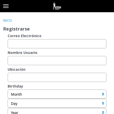
t
o
×
Acceder
·
Registrarse
g
INICIO
Acceder
Registrarse
g
Registrarse
l
e
Correo Electrónico
Categorías
m
e
Hilos
n
Nombre Usuario
u
Actividad
Ubicación
Birthday