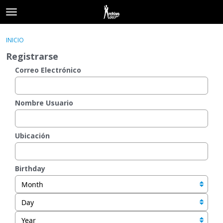
t
o
×
Acceder
·
Registrarse
g
INICIO
Acceder
Registrarse
g
Registrarse
l
e
Correo Electrónico
Categorías
m
e
Hilos
n
Nombre Usuario
u
Actividad
Ubicación
Birthday