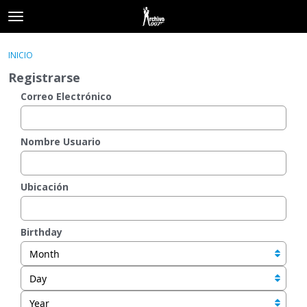
t
o
×
Acceder
·
Registrarse
g
INICIO
Acceder
Registrarse
g
Registrarse
l
e
Correo Electrónico
Categorías
m
e
Hilos
n
Nombre Usuario
u
Actividad
Ubicación
Birthday