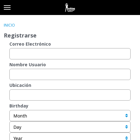
t
o
×
Acceder
·
Registrarse
g
INICIO
Acceder
Registrarse
g
Registrarse
l
e
Correo Electrónico
Categorías
m
e
Hilos
n
Nombre Usuario
u
Actividad
Ubicación
Birthday