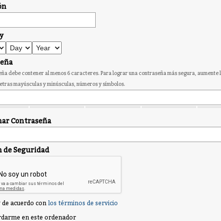
ón
y
seña
ña debe contener al menos 6 caracteres. Para lograr una contraseña más segura, aumente l
etras mayúsculas y minúsculas, números y símbolos.
ar Contraseña
n de Seguridad
 de acuerdo con
los términos de servicio
darme en este ordenador