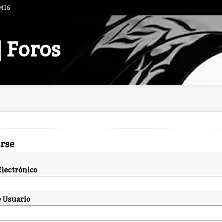
 MI6
| Foros
arse
Electrónico
 Usuario