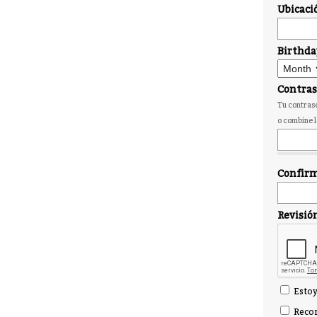
Ubicaci
Birthda
Contra
Tu contrase
o combine l
Confirm
Revisió
Estoy
Recor