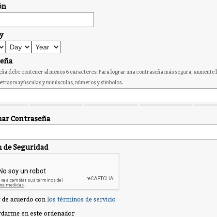
ón
y
seña
ña debe contener al menos 6 caracteres. Para lograr una contraseña más segura, aumente l
etras mayúsculas y minúsculas, números y símbolos.
ar Contraseña
n de Seguridad
 de acuerdo con
los términos de servicio
darme en este ordenador