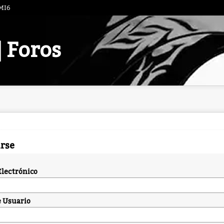
 MI6
| Foros
arse
Electrónico
 Usuario