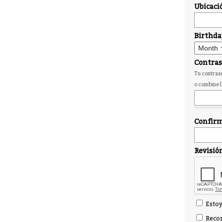
Ubicaci
Birthda
Contra
Tu contrase
o combine l
Confirm
Revisió
Estoy
Recor