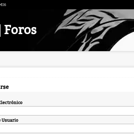
 MI6
| Foros
arse
Electrónico
 Usuario