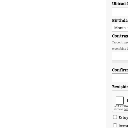
Ubicaci
Birthda
Contra
Tu contrase
o combine l
Confirm
Revisió
Estoy
Recor