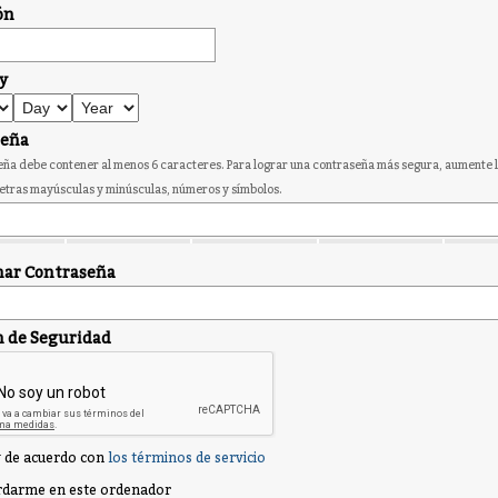
ón
y
seña
ña debe contener al menos 6 caracteres. Para lograr una contraseña más segura, aumente l
etras mayúsculas y minúsculas, números y símbolos.
ar Contraseña
n de Seguridad
 de acuerdo con
los términos de servicio
darme en este ordenador