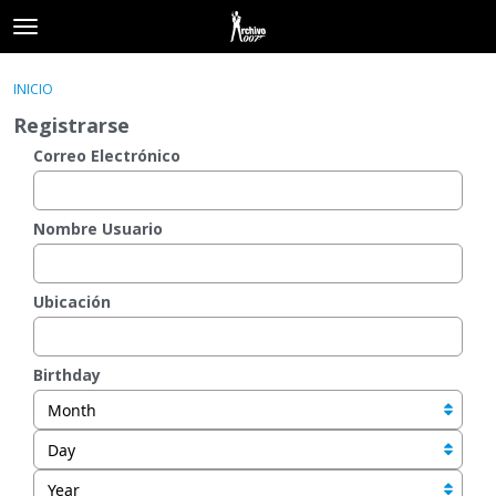
t
o
×
Acceder
·
Registrarse
g
INICIO
Acceder
Registrarse
g
Registrarse
l
e
Correo Electrónico
Categorías
m
e
Hilos
n
Nombre Usuario
u
Actividad
Ubicación
Birthday