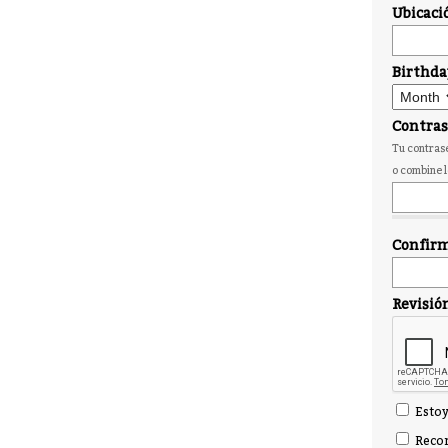
Ubicaci
Birthda
Contra
Tu contrase
o combine l
Confirm
Revisió
Estoy
Recor