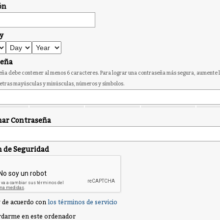
ón
y
seña
ña debe contener al menos 6 caracteres. Para lograr una contraseña más segura, aumente l
etras mayúsculas y minúsculas, números y símbolos.
ar Contraseña
n de Seguridad
 de acuerdo con
los términos de servicio
darme en este ordenador