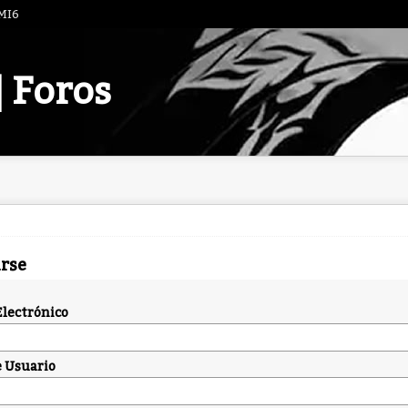
 MI6
| Foros
arse
Electrónico
 Usuario