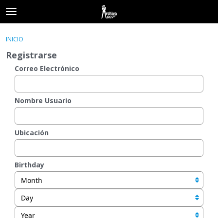
t
o
×
Acceder
·
Registrarse
g
INICIO
Acceder
Registrarse
g
Registrarse
l
e
Correo Electrónico
Categorías
m
e
Hilos
n
Nombre Usuario
u
Actividad
Ubicación
Birthday