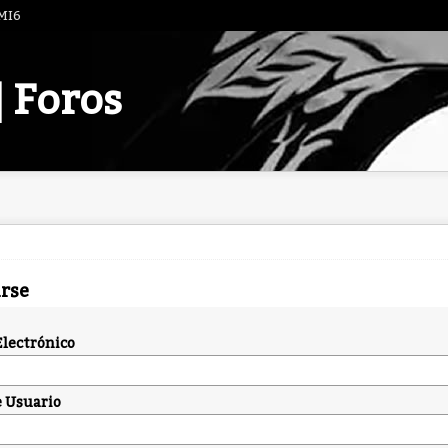
 MI6
| Foros
arse
Electrónico
 Usuario