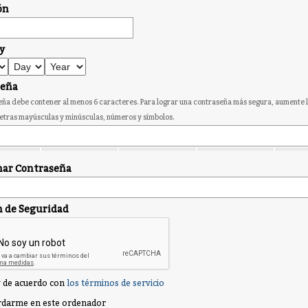
ón
y
seña
ña debe contener al menos 6 caracteres. Para lograr una contraseña más segura, aumente l
etras mayúsculas y minúsculas, números y símbolos.
ar Contraseña
n de Seguridad
 de acuerdo con
los términos de servicio
darme en este ordenador