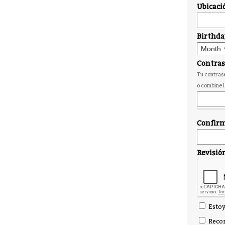
Ubicaci
Birthda
Contra
Tu contrase
o combine l
Confirm
Revisió
Estoy
Recor