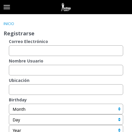
t
o
×
Acceder
·
Registrarse
g
INICIO
Acceder
Registrarse
g
Registrarse
l
e
Correo Electrónico
Categorías
m
e
Hilos
n
Nombre Usuario
u
Actividad
Ubicación
Birthday