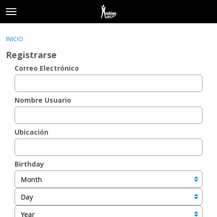
t
o
×
Acceder
·
Registrarse
g
INICIO
Acceder
Registrarse
g
Registrarse
l
e
Correo Electrónico
Categorías
m
e
Hilos
n
Nombre Usuario
u
Actividad
Ubicación
Birthday