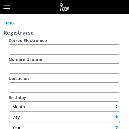
t
o
×
Acceder
·
Registrarse
g
INICIO
Acceder
Registrarse
g
Registrarse
l
e
Correo Electrónico
Categorías
m
e
Hilos
n
Nombre Usuario
u
Actividad
Ubicación
Birthday