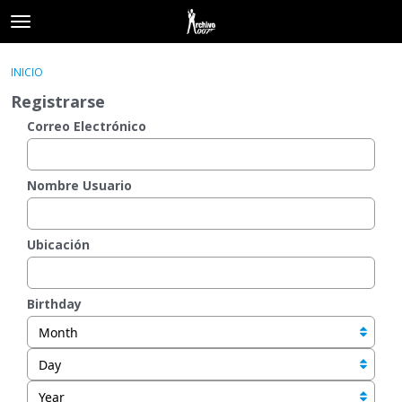
t
o
×
Acceder
·
Registrarse
g
INICIO
Acceder
Registrarse
g
Registrarse
l
e
Correo Electrónico
Categorías
m
e
Hilos
n
Nombre Usuario
u
Actividad
Ubicación
Birthday