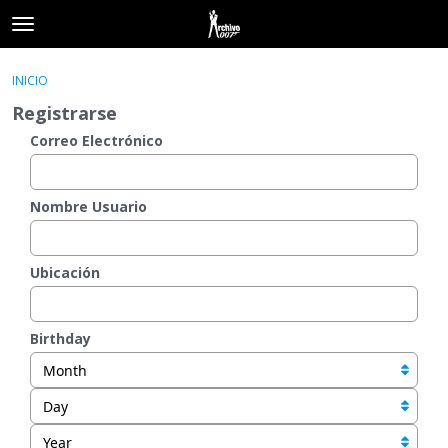
t
o
×
Acceder
·
Registrarse
g
INICIO
Acceder
Registrarse
g
Registrarse
l
e
Correo Electrónico
Categorías
m
e
Hilos
n
Nombre Usuario
u
Actividad
Ubicación
Birthday