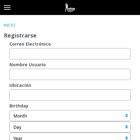
t
o
×
Acceder
·
Registrarse
g
INICIO
Acceder
Registrarse
g
Registrarse
l
e
Correo Electrónico
Categorías
m
e
Hilos
n
Nombre Usuario
u
Actividad
Ubicación
Birthday