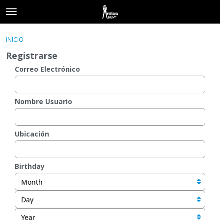
t
o
×
Acceder
·
Registrarse
g
INICIO
Acceder
Registrarse
g
Registrarse
l
e
Correo Electrónico
Categorías
m
e
Hilos
n
Nombre Usuario
u
Actividad
Ubicación
Birthday