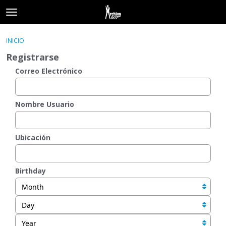
t
o
×
Acceder
·
Registrarse
g
INICIO
Acceder
Registrarse
g
Registrarse
l
e
Correo Electrónico
Categorías
m
e
Hilos
n
Nombre Usuario
u
Actividad
Ubicación
Birthday