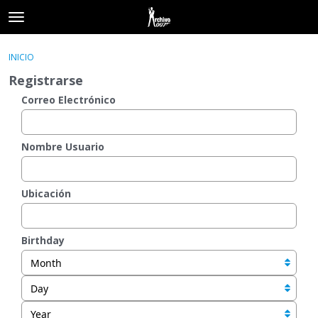
t
o
×
Acceder
·
Registrarse
g
INICIO
Acceder
Registrarse
g
Registrarse
l
e
Correo Electrónico
Categorías
m
e
Hilos
n
Nombre Usuario
u
Actividad
Ubicación
Birthday