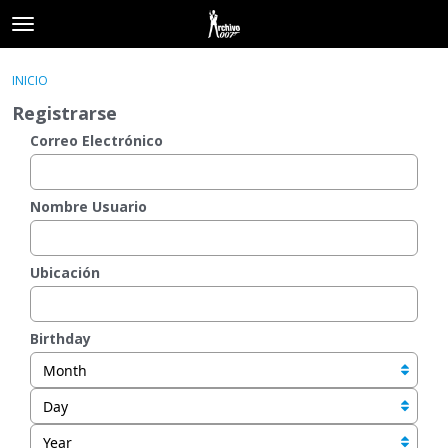
t
o
×
Acceder
·
Registrarse
g
INICIO
Acceder
Registrarse
g
Registrarse
l
e
Correo Electrónico
Categorías
m
e
Hilos
n
Nombre Usuario
u
Actividad
Ubicación
Birthday