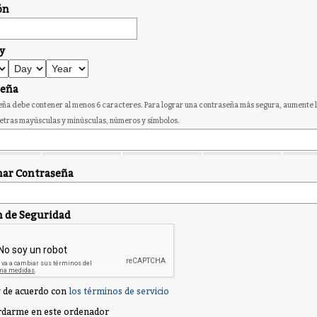
ón
y
seña
ña debe contener al menos 6 caracteres. Para lograr una contraseña más segura, aumente l
etras mayúsculas y minúsculas, números y símbolos.
ar Contraseña
n de Seguridad
 de acuerdo con
los términos de servicio
darme en este ordenador