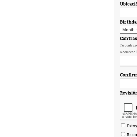
Ubicaci
Birthda
Contra
Tu contrase
o combine l
Confirm
Revisió
Estoy
Recor