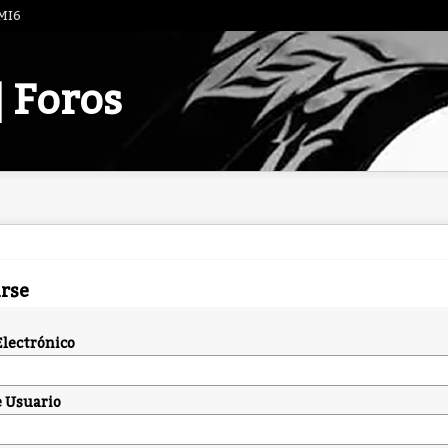
 MI6
| Foros
arse
Electrónico
 Usuario