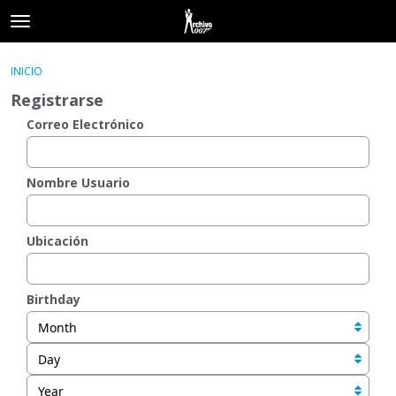
t
o
×
Acceder
·
Registrarse
g
INICIO
Acceder
Registrarse
g
Registrarse
l
e
Correo Electrónico
Categorías
m
e
Hilos
n
Nombre Usuario
u
Actividad
Ubicación
Birthday