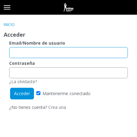
t
o
×
Acceder
·
Registrarse
g
INICIO
Acceder
Registrarse
g
Acceder
l
e
Email/Nombre de usuario
Categorías
m
e
Hilos
n
Contraseña
u
Actividad
¿La olvidaste?
Mantenerme conectado
¿No tienes cuenta?
Crea una