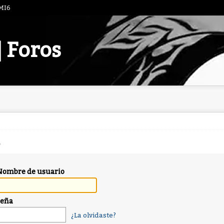
 MI6
| Foros
Nombre de usuario
seña
¿La olvidaste?