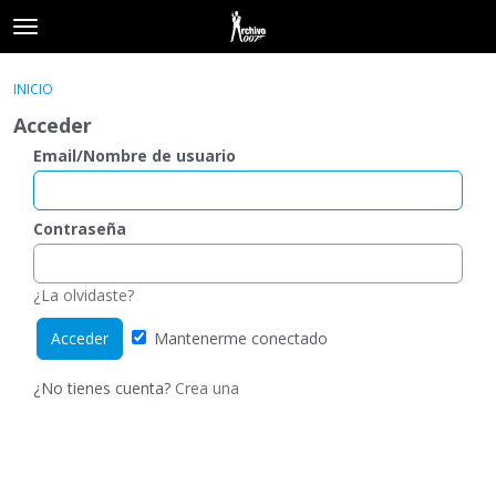
t
o
×
Acceder
·
Registrarse
g
INICIO
Acceder
Registrarse
g
Acceder
l
e
Email/Nombre de usuario
Categorías
m
e
Hilos
n
Contraseña
u
Actividad
¿La olvidaste?
Mantenerme conectado
¿No tienes cuenta?
Crea una