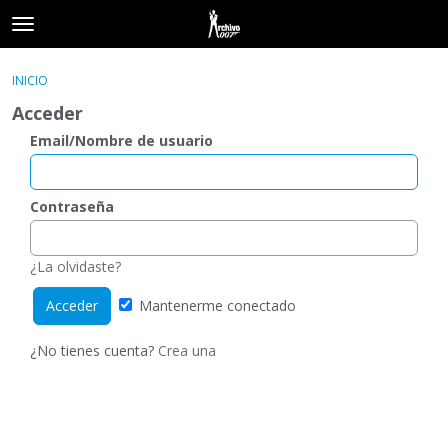
t
o
×
Acceder
·
Registrarse
g
INICIO
Acceder
Registrarse
g
Acceder
l
e
Email/Nombre de usuario
Categorías
m
e
Hilos
n
Contraseña
u
Actividad
¿La olvidaste?
Mantenerme conectado
¿No tienes cuenta?
Crea una