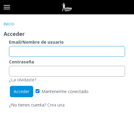
t
o
×
Acceder
·
Registrarse
g
INICIO
Acceder
Registrarse
g
Acceder
l
e
Email/Nombre de usuario
Categorías
m
e
Hilos
n
Contraseña
u
Actividad
¿La olvidaste?
Mantenerme conectado
¿No tienes cuenta?
Crea una