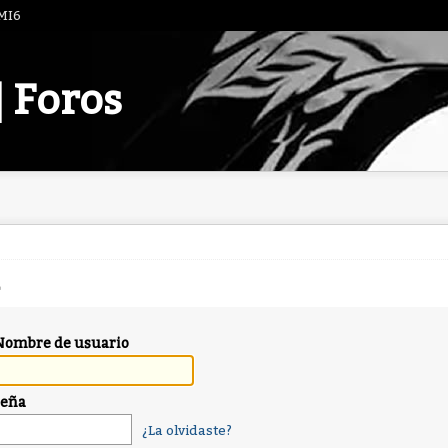
 MI6
| Foros
Nombre de usuario
seña
¿La olvidaste?