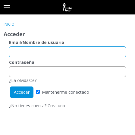
t
o
×
Acceder
·
Registrarse
g
INICIO
Acceder
Registrarse
g
Acceder
l
e
Email/Nombre de usuario
Categorías
m
e
Hilos
n
Contraseña
u
Actividad
¿La olvidaste?
Mantenerme conectado
¿No tienes cuenta?
Crea una