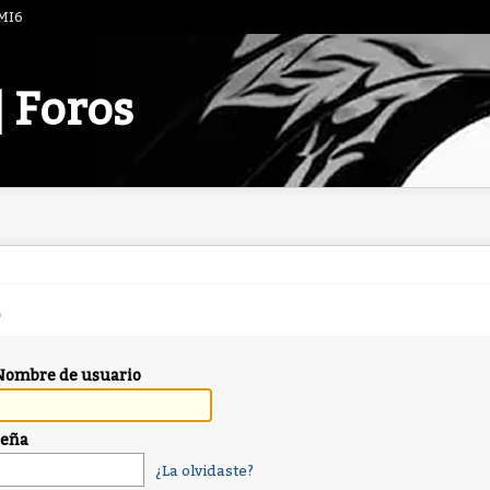
 MI6
| Foros
Nombre de usuario
seña
¿La olvidaste?